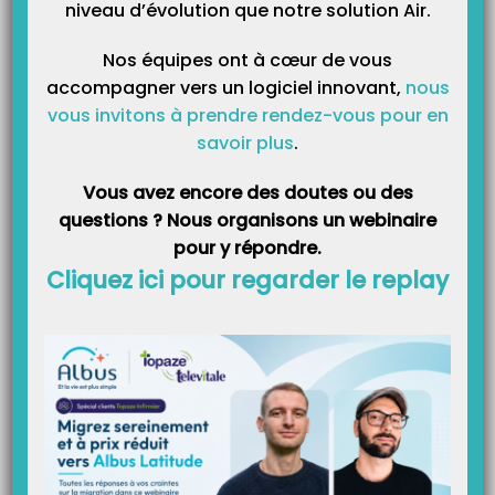
niveau d’évolution que notre solution Air.
Les nouveautés et astuces de la version 9.3.6 de Topaze !
LES NOUVEAUTÉS Le nouveau suivi de facture C’est le tableau à utiliser
Nos équipes ont à cœur de vous
permettant de suivre l’état de la facture en tiers payant ou sans tiers payant
ayant été télétransmise ou non. Les factures en tiers payant caisse (type FSE)
accompagner vers un logiciel innovant,
nous
et mutuelle (type DRE) seront traitées séparément dans ce tableau mais…
vous invitons à prendre rendez-vous pour en
savoir plus
.
Information technique sur les retours NOEMIE !
Vous avez encore des doutes ou des
Un retour NOEMIE permet, pour des factures en tiers payant, d’obtenir une
questions ? Nous organisons un webinaire
acceptation ou un rejet de la facture. Lorsque Topaze reçoit une facture
acceptée, il va créer une recette automatiquement à la hauteur du montant
pour y répondre.
affiché dans le bordereau de retour NOEMIE (si cette option est activée dans
les préférences). La structure…
Cliquez ici pour regarder le replay