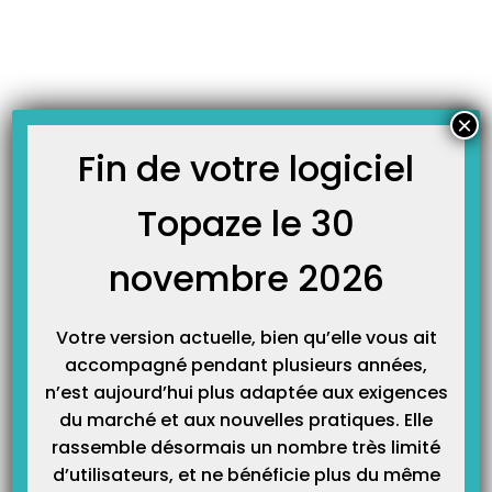
Skip
JOURNAL TOPAZE
to
-
Accueil
580
content
FICHES TECHNIQUES
×
Fin de votre logiciel
Topaze le 30
Le nouveau suivi des factures version 9.3.6 de Topaze !
Cliquer sur le lien suivant pour télécharger le document : 254 –
Le_suivi_facture_et_tiers_payant
novembre 2026
Votre version actuelle, bien qu’elle vous ait
FICHES TECHNIQUES
accompagné pendant plusieurs années,
n’est aujourd’hui plus adaptée aux exigences
du marché et aux nouvelles pratiques. Elle
rassemble désormais un nombre très limité
d’utilisateurs, et ne bénéficie plus du même