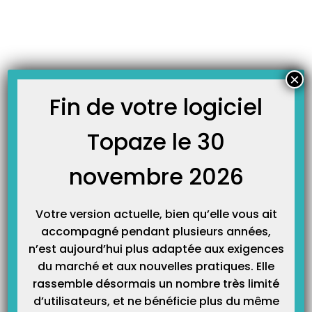
Skip
JOURNAL TOPAZE
to
-
Accueil
CPS absente
content
CPS absente !
Suite à un défaut de communication avec le lecteur et la CPS le message
×
« CPS absente » peut apparaitre. Veuillez suivre les étapes suivantes afin de
résoudre ce problème: Retirez votre CPS du lecteur puis frottez la puce
Fin de votre logiciel
doucement avec un linge doux sur lequel vous pouvez ajouter un peu
d’alcool…
Topaze le 30
novembre 2026
Votre version actuelle, bien qu’elle vous ait
accompagné pendant plusieurs années,
n’est aujourd’hui plus adaptée aux exigences
du marché et aux nouvelles pratiques. Elle
rassemble désormais un nombre très limité
Catégories
d’utilisateurs, et ne bénéficie plus du même