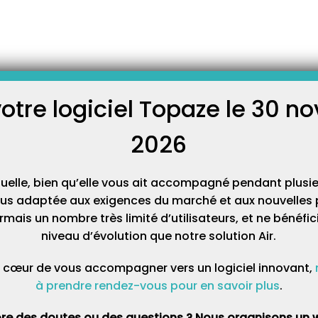
laçant sur l’ eS-KAP-
se utiliser votre lecteur eS-
t enregistrer sa situation en
votre logiciel Topaze le 30 
C
te vidéo, nous vous montrons
alement suivre cette
tice suivante :
2026
Cat
tuelle, bien qu’elle vous ait accompagné pendant plusie
Ajouter un/e remplaçant/e avec ou sans CPS
dans Topaze
lus adaptée aux exigences du marché et aux nouvelles p
mais un nombre très limité d’utilisateurs, et ne bénéfi
En version Addendum 7 dans Topaze, il est désormais
possible d’utiliser les Cartes Professionnelles des
niveau d’évolution que notre solution Air.
Remplaçant/es. La carte CPS ou Carte de Professionnel de
Santé est une carte d’identité professionnelle électronique
dédiée aux secteurs de la santé et du médico-social. Elle
 cœur de vous accompagner vers un logiciel innovant,
contient les données d’identification de son porteur (identité,
…
à prendre rendez-vous pour en savoir plus
.
re des doutes ou des questions ? Nous organisons un w