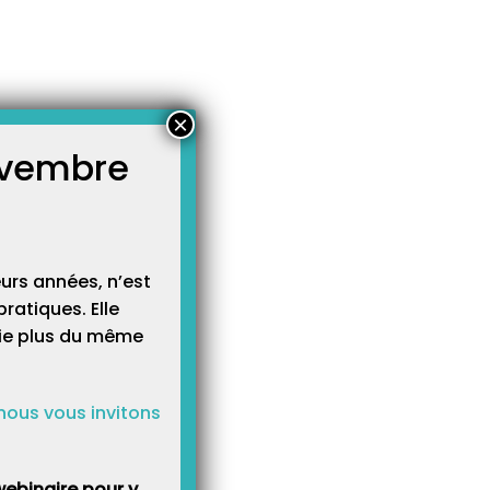
×
novembre
atégories
égories
urs années, n’est
ratiques. Elle
cie plus du même
nous vous invitons
ebinaire pour y