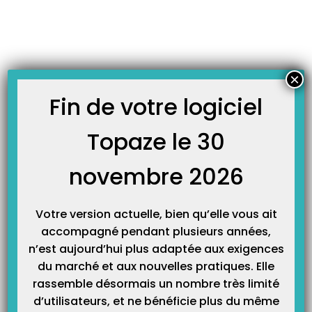
Skip
JOURNAL TOPAZE
to
-
Accueil
DAM
content
CPS invalide ou inexploitable par le DAM !
Suite à un défaut de communication avec le lecteur et la CPS le message
×
« CPS invalide » peut apparaître. Veuillez suivre les étapes suivantes afin de
résoudre ce problème: Fermez Topaze et retirez votre CPS du lecteur puis
Fin de votre logiciel
frottez la puce doucement avec un linge doux sur lequel vous pouvez
ajouter…
Topaze le 30
novembre 2026
Votre version actuelle, bien qu’elle vous ait
accompagné pendant plusieurs années,
n’est aujourd’hui plus adaptée aux exigences
du marché et aux nouvelles pratiques. Elle
rassemble désormais un nombre très limité
Catégories
d’utilisateurs, et ne bénéficie plus du même