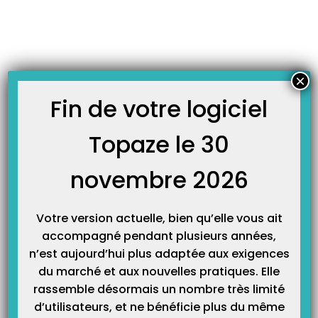
Skip
JOURNAL TOPAZE
to
-
Accueil
demi-clé
content
Comment faire une FSE désynchronisée ?
Principe : Pour les praticiens travaillant à plusieurs, le lecteur de carte est
×
capable de charger en plus de ses propres factures, les factures d’une
collègue qui a oublié de les sécuriser lors de sa dernière visite chez le
Fin de votre logiciel
patient et qui vous demande de le faire à l’aide de votre…
Topaze le 30
novembre 2026
Votre version actuelle, bien qu’elle vous ait
accompagné pendant plusieurs années,
n’est aujourd’hui plus adaptée aux exigences
du marché et aux nouvelles pratiques. Elle
Catégories
rassemble désormais un nombre très limité
d’utilisateurs, et ne bénéficie plus du même