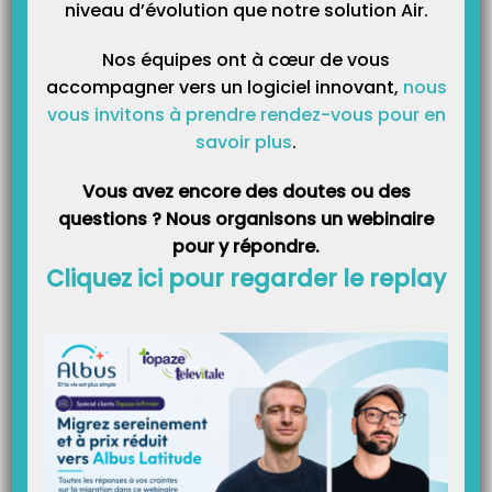
appuyer sur la touche « Val » ou la flèche verte de droite du lecteur.…
niveau d’évolution que notre solution Air.
Nos équipes ont à cœur de vous
Saisie d’un acte isolé avec un lecteur XIRING Vital’Act
accompagner vers un logiciel innovant,
nous
Comment Effectuer un acte isolé à domicile avec le lecteur Vital Act ?
vous invitons à prendre rendez-vous pour en
Découvrez ci-dessous la marche à suivre pour effectuer votre acte isolé à
savoir plus
.
domicile. Le lecteur ne peut afficher que 2 lignes par affichage, donc
n’oubliez pas de descendre avec la flèche se trouvant sur le lecteur pour
voir…
Vous avez encore des doutes ou des
questions ? Nous organisons un webinaire
pour y répondre.
Cliquez ici pour regarder le replay
Catégories