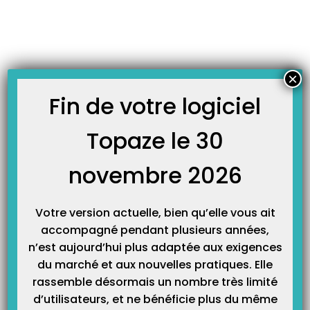
Skip
JOURNAL TOPAZE
to
-
Accueil
FAMi 2023
content
À LA UNE
×
Fin de votre logiciel
Topaze le 30
[FAMI 2023] Ne laissez pas filer vos aides financières !
Ces dernières semaines de 2023 vont être d’une importance capitale pour
vous : c’est le moment où tout se joue pour obtenir vos aides à la
novembre 2026
télétransmission. Chez Topaze Télévitale, on vous donne la recette et elle est
IN-RA-TABLE. Pour 590€ d’aides à la télétransmission*, il vous faut… Quelques
ingrédients…
Votre version actuelle, bien qu’elle vous ait
accompagné pendant plusieurs années,
n’est aujourd’hui plus adaptée aux exigences
du marché et aux nouvelles pratiques. Elle
rassemble désormais un nombre très limité
d’utilisateurs, et ne bénéficie plus du même