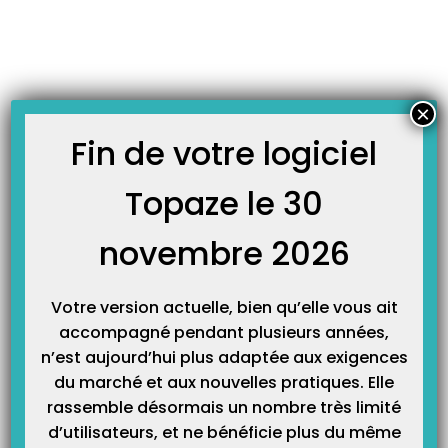
Skip
JOURNAL TOPAZE
to
-
Accueil
libellé
content
Comment utiliser un modèle d’écriture comptable ?
Principe : Créer une dépense ou une recette diverse sans rechercher de
×
compte de ventilation. Cela permet une saisie plus rapide des écritures
comptable sans faire d’erreur de ventilation ou de balance comptable. Vous
Fin de votre logiciel
pouvez saisir une écriture en remplissage par les modèles d’écritures de
dépenses ou de recettes (le…
Topaze le 30
novembre 2026
Votre version actuelle, bien qu’elle vous ait
accompagné pendant plusieurs années,
n’est aujourd’hui plus adaptée aux exigences
du marché et aux nouvelles pratiques. Elle
rassemble désormais un nombre très limité
Catégories
d’utilisateurs, et ne bénéficie plus du même