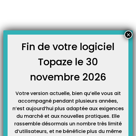
Skip
JOURNAL TOPAZE
to
-
Accueil
Planification
content
Le planning en vidéo !
Vidéo sur le fonctionnement du planning des praticiens concernant les
×
séances planifiées de l’ordonnance. Elle est la suite de la vidéo didacticiel
de l’ordonnance.
Fin de votre logiciel
Topaze le 30
L’organisation en vidéo !
Cette vidéo vous explique l’utilisation des différents modes d’organisations
novembre 2026
automatiques des séances de toutes les ordonnances planifiées. Elle est un
complément de la vidéo didacticiel de l’ordonnance et du planning. Vous
pouvez également trouver cette formation dans le manuel du guide utilisateur
de Topaze Maestro.
Votre version actuelle, bien qu’elle vous ait
accompagné pendant plusieurs années,
n’est aujourd’hui plus adaptée aux exigences
du marché et aux nouvelles pratiques. Elle
rassemble désormais un nombre très limité
d’utilisateurs, et ne bénéficie plus du même