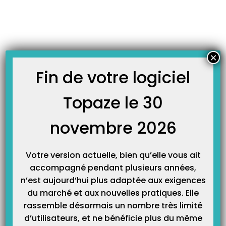
Skip
JOURNAL TOPAZE
to
-
Accueil
prescription
content
À LA UNE
×
Fin de votre logiciel
Topaze le 30
La saisie des prescriptions médicales ultra simplifiée :
Topaze Air tient ses engagements
novembre 2026
La saisie des prescriptions médicales ultra simplifiée : Topaze Air tient ses
engagements Les tâches administratives de l’infirmière libérale sont aussi
nombreuses que variées …Une lapalissade, qui ne vous fait pas sourire,
d’autant plus que les contraintes et autres joyeusetés administratives se
multiplient au fil du temps. Logique que dans ces…
Votre version actuelle, bien qu’elle vous ait
accompagné pendant plusieurs années,
n’est aujourd’hui plus adaptée aux exigences
du marché et aux nouvelles pratiques. Elle
rassemble désormais un nombre très limité
d’utilisateurs, et ne bénéficie plus du même