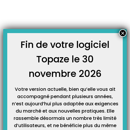
Skip
JOURNAL TOPAZE
to
-
Accueil
quittance
content
Comment imprimer une quittance ?
Vous avez besoin d’imprimer la quittance d’une facture, ce bouton est
×
disponible dans la fenêtre du double de facturation ! Ce double de facturation
apparaît à la fin de votre facture et peut être ré-ouverte à partir du Dossier
Fin de votre logiciel
Médical, des factures à transmettre ou encore du Suivi de facture.…
Topaze le 30
novembre 2026
Votre version actuelle, bien qu’elle vous ait
accompagné pendant plusieurs années,
n’est aujourd’hui plus adaptée aux exigences
du marché et aux nouvelles pratiques. Elle
Catégories
rassemble désormais un nombre très limité
d’utilisateurs, et ne bénéficie plus du même