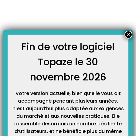
Skip
JOURNAL TOPAZE
to
-
Accueil
remboursement
content
Comment enregistrer un emprunt bancaire ?
Principe : Vous empruntez de l’argent à la banque pour démarrer votre
×
activité. Vous allez devoir créer une recette qui apportera cette somme sur
votre compte et tous les mois vous allez devoir rembourser cet emprunt avec
Fin de votre logiciel
intérêt, pour cela vous allez devoir créer des dépenses. Méthode : Pour
enregistrer…
Topaze le 30
novembre 2026
Votre version actuelle, bien qu’elle vous ait
accompagné pendant plusieurs années,
n’est aujourd’hui plus adaptée aux exigences
du marché et aux nouvelles pratiques. Elle
rassemble désormais un nombre très limité
Catégories
d’utilisateurs, et ne bénéficie plus du même