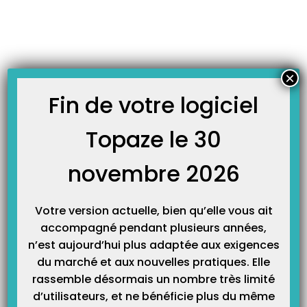
Skip
JOURNAL TOPAZE
to
-
Accueil
SMG
content
Soins Médicaux Gratuit (SMG)
La gestion des Soins Médicaux Gratuits (SMG) uniquement avec la caisse
×
militaire CNMSS est une nature d’assurance (code 22), elle est désormais
intégrée dans TOPAZE (ex: 22-0-100). Au même titre que l’on a pour les
Fin de votre logiciel
Accidents de Travail 41-0-100, pour la Maternité 31-0-100 ou pour le régime
Alsace Moselle 13-0-90.…
Topaze le 30
novembre 2026
Votre version actuelle, bien qu’elle vous ait
accompagné pendant plusieurs années,
n’est aujourd’hui plus adaptée aux exigences
du marché et aux nouvelles pratiques. Elle
rassemble désormais un nombre très limité
Catégories
d’utilisateurs, et ne bénéficie plus du même