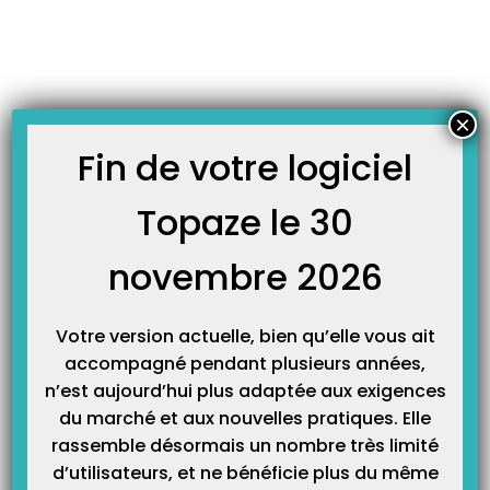
Skip
JOURNAL TOPAZE
to
-
Accueil
virement
content
Comment créer une recette ?
Principe : Il existe 3 catégories d’enregistrement de recettes. Les chèques,
×
les espèces et les virements. Une recette consiste principalement à
l’enregistrer au niveau de la déclaration fiscale dans la case « Recettes
Fin de votre logiciel
encaissées… » Mais il est possible de créer une recette pour l’orienter dans
n’importe quel autre poste de recette de la déclaration fiscale.…
Topaze le 30
novembre 2026
Votre version actuelle, bien qu’elle vous ait
accompagné pendant plusieurs années,
n’est aujourd’hui plus adaptée aux exigences
du marché et aux nouvelles pratiques. Elle
rassemble désormais un nombre très limité
Catégories
d’utilisateurs, et ne bénéficie plus du même