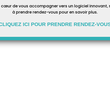
 cœur de vous accompagner vers un logiciel innovant, 
à prendre rendez-vous pour en savoir plus.
CLIQUEZ ICI POUR PRENDRE RENDEZ-VOU
iquez sur Gestion carte puis sur Débloquer Carte. Suivez les
 jusqu’au déblocage de votre CPS.