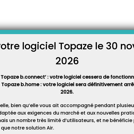
-
es
Comment débloquer une CPS ?
bloquer une CPS ?
votre logiciel Topaze le 30 
C
filée un code porteur erroné, la CPS se bloque. Pour la débloquer, vous
2026
déblocage. Si vous ne l’avez pas, il faut contacter l’Agence du
Cat
site, ou via téléphone au 0825 85 2000 (0.06cts par minute + prix d’un
 Topaze b.connect’ : votre logiciel cessera de fonctionner
t Topaze b.home : votre logiciel sera définitivement ar
:
2026.
a barre de recherche Windows. Dans les résultats proposés,
elle, bien qu’elle vous ait accompagné pendant plusieu
la carte CPS
daptée aux exigences du marché et aux nouvelles pratiq
s un nombre très limité d’utilisateurs, et ne bénéfici
que notre solution Air.