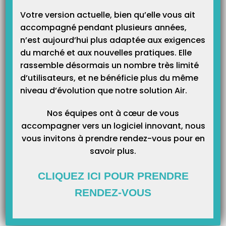
L’enjeu de ce projet est phénoménal : 590 000€ à financer sur 3 ans,
Votre version actuelle, bien qu’elle vous ait
soutenu par l’AFD (Agence Française du Développement). IDEA
TELEVITALE s’est engagé à les aider à hauteur de 15% du financement
accompagné pendant plusieurs années,
global.
n’est aujourd’hui plus adaptée aux exigences
du marché et aux nouvelles pratiques. Elle
Nous tenions, chers clients, à vous faire partager ce en quoi nous
rassemble désormais un nombre très limité
croyons : les valeurs de partage, d’humilité, d’accompagnement,
d’utilisateurs, et ne bénéficie plus du même
d’écoute. IDEA TELEVITALE s’engage chaque jour à vos côtés pour vous
niveau d’évolution que notre solution Air.
aider à passer plus de temps avec vos patients en simplifiant votre
journée par des améliorations et innovations techniques régulières.
Nos équipes ont à cœur de vous
accompagner vers un logiciel innovant, nous
vous invitons à prendre rendez-vous pour en
savoir plus.
CLIQUEZ ICI POUR PRENDRE
RENDEZ-VOUS