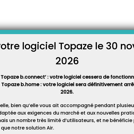
 IDEA Télévitale « Aidons les enfants des rues de Madagascar à retrouver 
lévitale « Aidons les enfants
 Madagascar à retrouver le
votre logiciel Topaze le 30 
école »
C
2026
Cat
 Topaze b.connect’ : votre logiciel cessera de fonctionner
t Topaze b.home : votre logiciel sera définitivement ar
2026.
elle, bien qu’elle vous ait accompagné pendant plusieu
EVITALE, participez à l’opération
daptée aux exigences du marché et aux nouvelles pratiq
nfants des rues de Madagascar à
s un nombre très limité d’utilisateurs, et ne bénéfici
hemin de l’école
que notre solution Air.