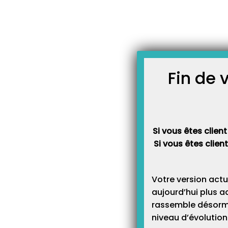
Skip
JOURNAL TOPAZE
to
-
-
Accueil
Actualités
Avec
content
Avec IDEA Té
des rues de
Fin de 
chemin de l’
20 novembre 2018
Si vous êtes client
Si vous êtes clien
Votre version actu
A
vec IDEA-TEL
aujourd’hui plus a
« Aidons les e
rassemble désormai
retrouver le c
niveau d’évolution 