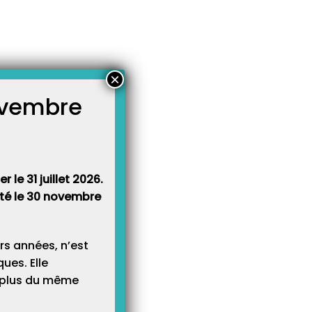
le chemin de l’école »
×
novembre
atégories
égories
 le 31 juillet 2026.
rêté le 30 novembre
rs années, n’est
ues. Elle
e plus du même