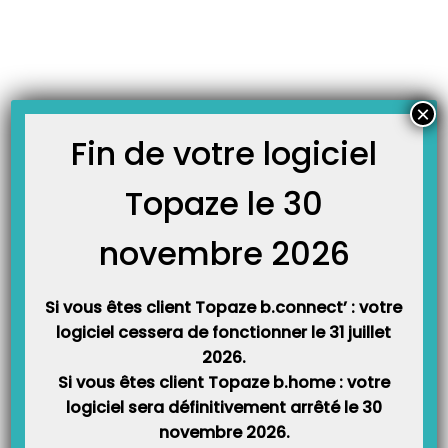
Skip
JOURNAL TOPAZE
to
-
Accueil
9.1.5
content
Questions les plus fréquentes sur SCOR.
Depuis la sortie de la nouvelle version 9.1.5 incluant le module SCOR, voici
×
les questions les plus fréquemment posées par les utilisateurs de Topaze
Maestro. Questions / Réponses : 1 – A quoi sert SCOR ? Avant la mise en
Fin de votre logiciel
place du composant SCOR la caisse demandait au praticien de…
Topaze le 30
novembre 2026
Si vous êtes client Topaze b.connect’ : votre
logiciel cessera de fonctionner le 31 juillet
2026.
Si vous êtes client Topaze b.home : votre
Catégories
logiciel sera définitivement arrêté le 30
novembre 2026.