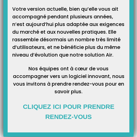
Votre version actuelle, bien qu’elle vous ait
Erreur 41 en facturation d’un AT (contexte tiers payant est
accompagné pendant plusieurs années,
obligatoire )
n’est aujourd’hui plus adaptée aux exigences
Les praticiens et auxiliaires médicaux ne peuvent demander d’honoraires à la
du marché et aux nouvelles pratiques. Elle
victime qui présente la feuille d’accident prévue à l’article L. 441-5, sauf le
cas de dépassement de tarif dans les conditions prévues à l’article L. 162-35
rassemble désormais un nombre très limité
et dans la mesure de ce dépassement.
d’utilisateurs, et ne bénéficie plus du même
http://www.legifrance.gouv.fr/affichCode.do;?
idSectionTA=LEGISCTA000006172659&cidTexte=LEGITEXT000006073189 Il
niveau d’évolution que notre solution Air.
faut donc changer dans…
Nos équipes ont à cœur de vous
Erreur 8 en facturation d’accident du travail
accompagner vers un logiciel innovant, nous
vous invitons à prendre rendez-vous pour en
L’erreur 8 « pas de FSE AT pour ce bénéficiaire » apparaît lorsque le patient
n’est pas de type assuré. En effet si c’est un enfant ou un(e) conjoint(e) alors
savoir plus.
il est impossible de facturer en accident du travail. Veuillez modifier
l’ordonnance ou passer en mode papier.
CLIQUEZ ICI POUR PRENDRE
RENDEZ-VOUS