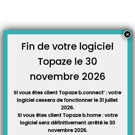
Skip
JOURNAL TOPAZE
to
-
Accueil
chèque
content
Comment créer une recette ?
Principe : Il existe 3 catégories d’enregistrement de recettes. Les chèques,
×
les espèces et les virements. Une recette consiste principalement à
l’enregistrer au niveau de la déclaration fiscale dans la case « Recettes
Fin de votre logiciel
encaissées… » Mais il est possible de créer une recette pour l’orienter dans
n’importe quel autre poste de recette de la déclaration fiscale.…
Topaze le 30
novembre 2026
Si vous êtes client Topaze b.connect’ : votre
logiciel cessera de fonctionner le 31 juillet
2026.
Si vous êtes client Topaze b.home : votre
logiciel sera définitivement arrêté le 30
Catégories
novembre 2026.