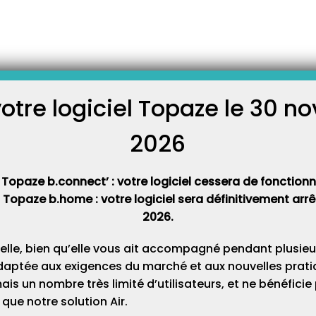
mptes
AC de Windows ?
es utilisateurs ( UAC) est une
son apparition depuis
 contrôler l’installation et
votre logiciel Topaze le 30 
 en demandant une validation
C
it par un nombre important de
2026
Cat
 Topaze b.connect’ : votre logiciel cessera de fonctionner
t Topaze b.home : votre logiciel sera définitivement ar
2026.
elle, bien qu’elle vous ait accompagné pendant plusieu
daptée aux exigences du marché et aux nouvelles pratiq
s un nombre très limité d’utilisateurs, et ne bénéfici
que notre solution Air.