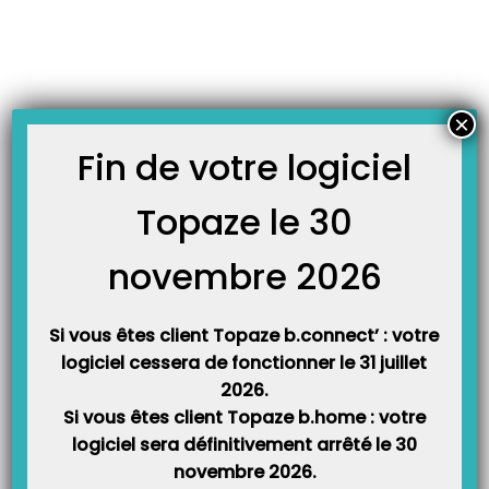
Skip
JOURNAL TOPAZE
to
-
Accueil
coordonnées
content
Comment trouver facilement les coordonnées d’une Caisse ?
Dans ce guide, nous vous proposons de trouver facilement les coordonnées
×
d’une Caisse. Vous aurez besoin des codes de l’organisme de rattachement
(la Caisse) de votre patient que l’on trouve dans la Fiche patient dans Topaze
Fin de votre logiciel
ou sur l’attestation de droits de l’Assurance Maladie du patient qu’il peut
obtenir via…
Topaze le 30
novembre 2026
Si vous êtes client Topaze b.connect’ : votre
logiciel cessera de fonctionner le 31 juillet
2026.
Si vous êtes client Topaze b.home : votre
logiciel sera définitivement arrêté le 30
Catégories
novembre 2026.