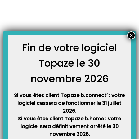
Skip
JOURNAL TOPAZE
to
-
Accueil
création mutuelle
content
Comment créer une mutuelle ?
Vous trouverez ci-dessous la procédure pour la création d’une mutuelle en
×
gestion unique ( la partie AMO et AMC seront télétransmis en un seul lot à la
caisse du patient). Méthode : Dans la partie complémentaire de la fiche du
Fin de votre logiciel
patient Etape 1 : – Lire l’attestation complémentaire du patient…
Topaze le 30
novembre 2026
Si vous êtes client Topaze b.connect’ : votre
logiciel cessera de fonctionner le 31 juillet
2026.
Si vous êtes client Topaze b.home : votre
Catégories
logiciel sera définitivement arrêté le 30
novembre 2026.