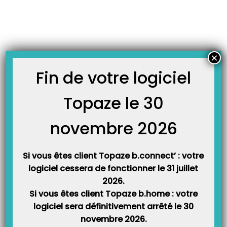
Skip
JOURNAL TOPAZE
to
-
Accueil
email
content
À LA UNE
×
Fin de votre logiciel
Topaze le 30
Où trouver sa BAL FSE dans Topaze ?
La BAL FSE, ou boite aux lettres technique, est l’adresse email que vous avez
paramétré dans Topaze pour pouvoir faire la télétransmission et recevoir vos
novembre 2026
retours NOEMIE. Cette boite aux lettres FSE peut être également
communiquée aux différents organismes complémentaires (Mutuelles) lors
du conventionnement. Attention : cette adresse mail de…
Si vous êtes client Topaze b.connect’ : votre
logiciel cessera de fonctionner le 31 juillet
2026.
Si vous êtes client Topaze b.home : votre
logiciel sera définitivement arrêté le 30
novembre 2026.