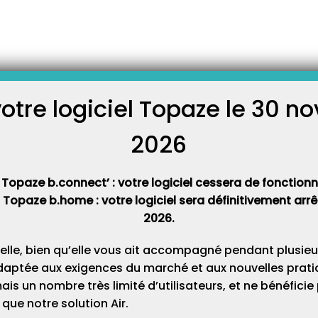
emprunt bancaire ?
argent à la banque pour
lez devoir créer une recette
otre compte et tous les mois
votre logiciel Topaze le 30 
 emprunt avec intérêt, pour
C
s dépenses. Méthode : Pour
2026
Cat
 Topaze b.connect’ : votre logiciel cessera de fonctionner
t Topaze b.home : votre logiciel sera définitivement ar
2026.
elle, bien qu’elle vous ait accompagné pendant plusieu
daptée aux exigences du marché et aux nouvelles pratiq
s un nombre très limité d’utilisateurs, et ne bénéfici
que notre solution Air.