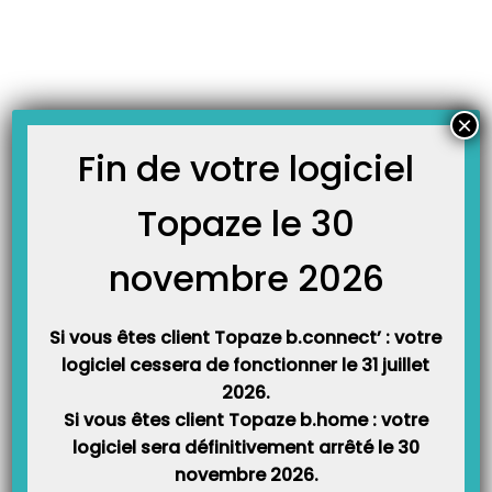
Skip
JOURNAL TOPAZE
to
-
Accueil
IGC
content
À LA UNE
×
Fin de votre logiciel
Topaze le 30
Communiqué GIE SESAM-Vitale : Fin des CPS IGC 2bis et
2ter au 31/12/2020
novembre 2026
Il est très important avant le 01/01/2021 de basculer sur les nouvelles cartes
CPS version 3.3x L’ANS (ancien ASIP-Santé) a terminé la diffusion des cartes
CPS v3.3x fin Novembre 2020, si vous n’avez pas encore changé la carte dans
votre lecteur, il est temps de le faire même si votre ancienne…
Si vous êtes client Topaze b.connect’ : votre
logiciel cessera de fonctionner le 31 juillet
2026.
Si vous êtes client Topaze b.home : votre
logiciel sera définitivement arrêté le 30
novembre 2026.