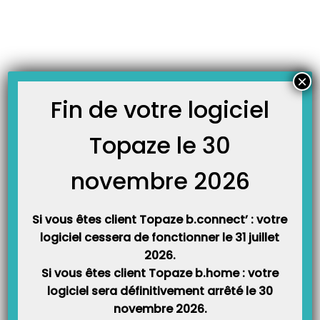
Skip
JOURNAL TOPAZE
to
-
Accueil
lettre clé inconnue
content
Erreur 3 : lettre clé inconnue pour la profession
A chaque mises à jour de nouvelles cotations d’actes, Topaze met à jour votre
×
grille des tarifs, votre nomenclature et les tables Sesam-Vitale décrivant les
règles et autorisation de facturation de ces actes en lien avec votre
Fin de votre logiciel
profession. Cette erreur 3 signifie que vos tables Sesam-Vitale ne sont pas
récupérés…
Topaze le 30
novembre 2026
Si vous êtes client Topaze b.connect’ : votre
logiciel cessera de fonctionner le 31 juillet
2026.
Si vous êtes client Topaze b.home : votre
logiciel sera définitivement arrêté le 30
Catégories
novembre 2026.