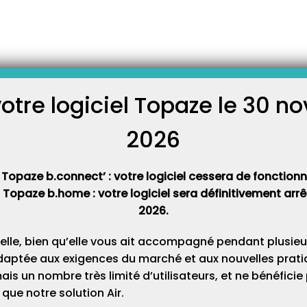
pide du logiciel Topaze.
’apprendre les bases du
itale en une 15aines de
a également de suivi lors de
votre logiciel Topaze le 30 
éléphonique que vous pouvez
C
in d’y rajouter vos notes
en main…
2026
Cat
 Topaze b.connect’ : votre logiciel cessera de fonctionner
t Topaze b.home : votre logiciel sera définitivement ar
2026.
elle, bien qu’elle vous ait accompagné pendant plusieu
daptée aux exigences du marché et aux nouvelles pratiq
s un nombre très limité d’utilisateurs, et ne bénéfici
que notre solution Air.