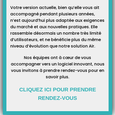
Votre version actuelle, bien qu’elle vous ait
accompagné pendant plusieurs années,
n’est aujourd’hui plus adaptée aux exigences
du marché et aux nouvelles pratiques. Elle
Correspondances des touches du clavier MAC sur Topaze B’connect
rassemble désormais un nombre très limité
option MAC pour les 4 caractères suivants :
d’utilisateurs, et ne bénéficie plus du même
niveau d’évolution que notre solution Air.
‘@’, ‘€’, ‘-‘, ‘_’
Nos équipes ont à cœur de vous
Exemple : si vous souhaitez faire un @ depuis votre clavier MAC , il faut
accompagner vers un logiciel innovant, nous
appuyer sur les touches alt + 0 , comme pour un PC .
vous invitons à prendre rendez-vous pour en
savoir plus.
Correspondance touche MAC / PC :
CLIQUEZ ICI POUR PRENDRE
‘@’ = ‘alt + 0’
RENDEZ-VOUS
‘€’ = ‘alt + e’
‘-‘ = ‘6’