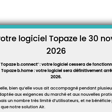
-
es
L’équilibre de la balance générale dans votre comptabilité
de la balance générale dans
bilité
votre logiciel Topaze le 30 
C
2026
érale se fait maintenant plus facilement depuis la version 9.1.14.
Cat
libre se produit dés lors qu’un solde initial est modifié manuellement
 Topaze b.connect’ : votre logiciel cessera de fonctionner
t Topaze b.home : votre logiciel sera définitivement ar
2026.
 la Balance générale : Comptabilité -> Onglet « Editions » > cocher la
« Générer » en bas à droite de la page).
elle, bien qu’elle vous ait accompagné pendant plusieu
daptée aux exigences du marché et aux nouvelles pratiq
ous, vous permet de rééquilibrer votre balance générale si besoin :
s un nombre très limité d’utilisateurs, et ne bénéfici
que notre solution Air.