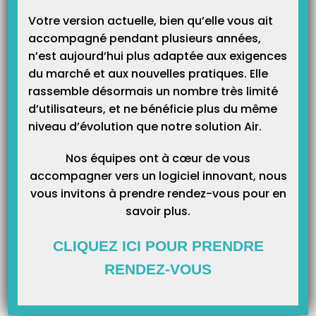
Sinon il y a un autre moyen plus facile et aussi gratuit : le site internet
Votre version actuelle, bien qu’elle vous ait
Laposte.net
qui permet en quelques étapes, de créer une boite aux
accompagné pendant plusieurs années,
lettres et compatible avec la télétransmission.
n’est aujourd’hui plus adaptée aux exigences
du marché et aux nouvelles pratiques. Elle
Depuis peu, nous ne pouvons plus vous créer ces boites au lettres. En
rassemble désormais un nombre très limité
effet,
La poste
a placé de nouvelles sécurités et maintenant pour
d’utilisateurs, et ne bénéficie plus du même
utiliser cette boite aux lettres, c’est le client lui même qui doit la créer
niveau d’évolution que notre solution Air.
via son ordinateur.
Nos équipes ont à cœur de vous
Voici la procédure à suivre pour créer cette boite aux lettres :
accompagner vers un logiciel innovant, nous
vous invitons à prendre rendez-vous pour en
Veuillez vous connecter sur le site suivant :
savoir plus.
https://www.laposte.fr/particulier
Sur la première fenêtre cliquez sur «
Mail Laposte.net
» comme
sur l’image ci-dessous:
CLIQUEZ ICI POUR PRENDRE
RENDEZ-VOUS