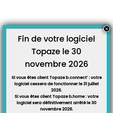
Skip
JOURNAL TOPAZE
to
-
-
Accueil
À la une
La chaine YouTube de Topaze Télévitale, vous la
content
connaissez ?
La chaine YouTube de Topaze Télévitale, vous la
×
connaissez ?
Fin de votre logiciel
Savez-vous que sur notre chaîne YouTube, vous pouvez visionner à
volonté les tutos de nos logiciels Topaze et Télévitale, mais aussi
Topaze le 30
découvrir notre solution YoupY Compta ?
novembre 2026
Découvrez-la vite
ICI
Si vous êtes client Topaze b.connect’ : votre
logiciel cessera de fonctionner le 31 juillet
2026.
Si vous êtes client Topaze b.home : votre
logiciel sera définitivement arrêté le 30
novembre 2026.