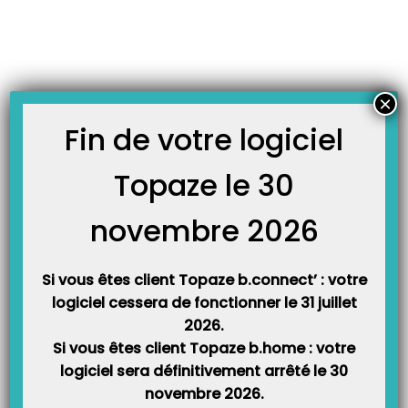
Skip
JOURNAL TOPAZE
to
-
-
Accueil
À la une
Prolongation des mesures dérogatoires COVID
content
au-delà du 30 octobre 2020
Prolongation des mesures dérogatoires COVID au-delà
×
du 30 octobre 2020
Fin de votre logiciel
En cliquant sur le lien suivant vous consulterez le détail de cette
prolongation pour toutes les professions :
Topaze le 30
Prolongation_COVID_30Octobre2020
novembre 2026
En détail la fiche d’information sur ces mesures pour la profession
orthophoniste :
GIE_COVID_Ort_12 novembre 2020
Si vous êtes client Topaze b.connect’ : votre
logiciel cessera de fonctionner le 31 juillet
2026.
Article Précédent
Prochain Article
Si vous êtes client Topaze b.home : votre
Le nouveau suivi des factures
Ne laissez pas filer vos aides
logiciel sera définitivement arrêté le 30
version 9.3.6 de Topaze !
financières en 2021 !
novembre 2026.