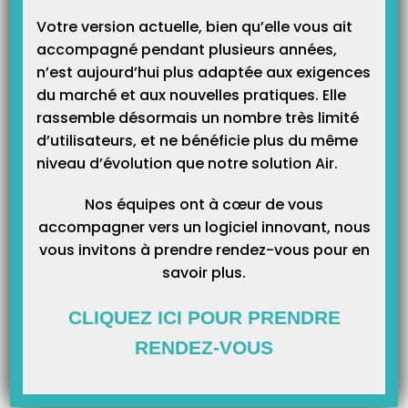
d’assurance
MALADIE
avec un
tiers payant en C+M
(
60% part caisse
Votre version actuelle, bien qu’elle vous ait
et 40% part mutuelle
)
accompagné pendant plusieurs années,
n’est aujourd’hui plus adaptée aux exigences
du marché et aux nouvelles pratiques. Elle
rassemble désormais un nombre très limité
d’utilisateurs, et ne bénéficie plus du même
niveau d’évolution que notre solution Air.
Nos équipes ont à cœur de vous
accompagner vers un logiciel innovant, nous
vous invitons à prendre rendez-vous pour en
savoir plus.
CLIQUEZ ICI POUR PRENDRE
RENDEZ-VOUS
Article Précédent
Prochain Article
Où trouver sa BAL FSE dans
[À LIRE] Informations sur les
Topaze ?
lecteurs PC/SC