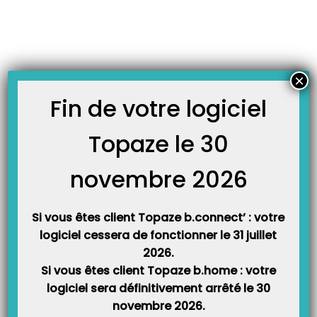
Skip
JOURNAL TOPAZE
to
-
Accueil
9.3.4
content
Mise à jour Topaze 9.3.4 disponible !
Vous avez peut être la possibilité de télécharger la nouvelle version de
×
Topaze 9.3.4 au démarrage de Topaze ! Cette version contient les nouvelles
réglementations de facturation Sesam-Vitale, voici les 3 grandes nouveautés :
Fin de votre logiciel
L’ADRi La gestion des CPS Remplaçants Le nouveau suivi de facture Une
refonte graphique complète Pour savoir…
Topaze le 30
novembre 2026
Si vous êtes client Topaze b.connect’ : votre
logiciel cessera de fonctionner le 31 juillet
2026.
Si vous êtes client Topaze b.home : votre
logiciel sera définitivement arrêté le 30
Catégories
novembre 2026.