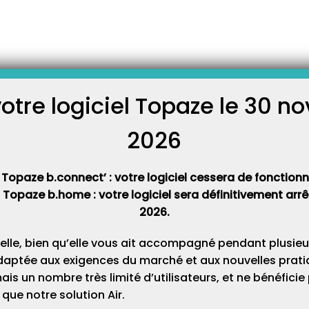
omment le reconstruire
ception Logique) est un
ption du lot de factures.
votre logiciel Topaze le 30 
C
 à l’aide de l’onglet « Lot
p d’œil par l’onglet « Fichier
érents états : En attente…
2026
Cat
 Topaze b.connect’ : votre logiciel cessera de fonctionner
t Topaze b.home : votre logiciel sera définitivement ar
2026.
elle, bien qu’elle vous ait accompagné pendant plusieu
daptée aux exigences du marché et aux nouvelles pratiq
s un nombre très limité d’utilisateurs, et ne bénéfici
que notre solution Air.