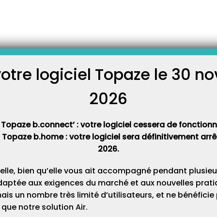
ers payant de
e tiers payant dans
ommes à réclamer au patient
votre logiciel Topaze le 30 
C
rs payant: Le fait d’inscrire
nance signifie que le patient
la facture, afin que le ou les
2026
Cat
 Topaze b.connect’ : votre logiciel cessera de fonctionner
t Topaze b.home : votre logiciel sera définitivement ar
2026.
elle, bien qu’elle vous ait accompagné pendant plusieu
daptée aux exigences du marché et aux nouvelles pratiq
s un nombre très limité d’utilisateurs, et ne bénéfici
que notre solution Air.