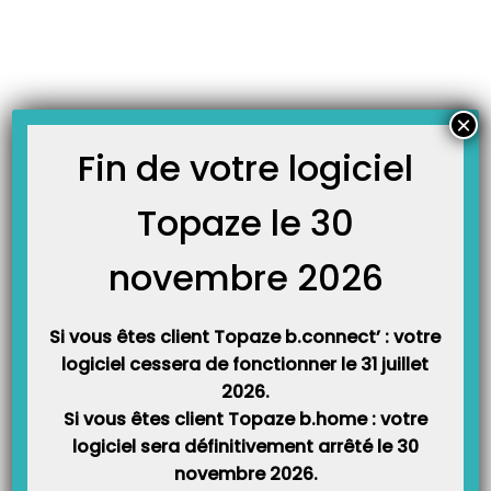
Skip
JOURNAL TOPAZE
to
-
Accueil
Erreur code couverture
content
Erreur 102 lors de la génération de la FSE visite
Ce message d’erreur est déclenché par les contrôles SESAM-Vitale lors de la
×
génération d’une FSE Visite. Cela signifie que la fiche patient a été créée
manuellement ou bien n’est plus à jour par rapport à la nature d’assurance
Fin de votre logiciel
renseignée dans l’ordonnance. Etapes à suivre : …
Topaze le 30
novembre 2026
Si vous êtes client Topaze b.connect’ : votre
logiciel cessera de fonctionner le 31 juillet
2026.
Si vous êtes client Topaze b.home : votre
Catégories
logiciel sera définitivement arrêté le 30
novembre 2026.