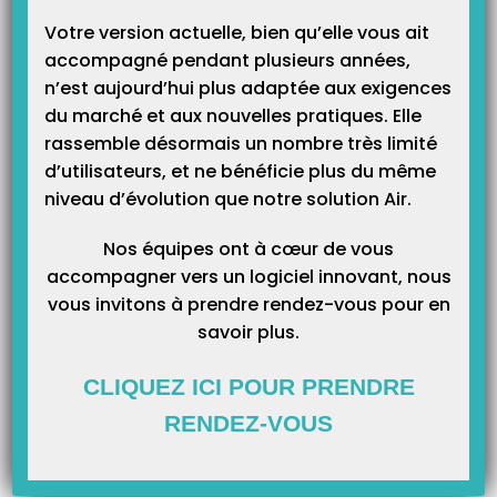
Votre version actuelle, bien qu’elle vous ait
Notice d’utilisation Kap&Go
accompagné pendant plusieurs années,
Accéder à la notice d’utilisation en cliquant sur le lien suivant : Manuel
n’est aujourd’hui plus adaptée aux exigences
d’utilisation Kap&Go
du marché et aux nouvelles pratiques. Elle
rassemble désormais un nombre très limité
Lecteurs incompatibles avec Mac OS El Capitan et supérieur.
d’utilisateurs, et ne bénéficie plus du même
Suite à la mise à jour du nouvel OS de MAC « El Capitan » (et supérieur), voici
niveau d’évolution que notre solution Air.
la liste des modèles de lecteur dont la compatibilité n’est pas confirmée à ce
jour : Xiring : Vital’act, Baladeur Santé 1 et Office. INGENICO: TWIN 30, 30+,
32 et 33. Les constructeurs recherchent des solutions sans…
Nos équipes ont à cœur de vous
accompagner vers un logiciel innovant, nous
vous invitons à prendre rendez-vous pour en
Comment débloquer une CPS ?
savoir plus.
En saisissant trois fois d’affilée un code porteur erroné, la CPS se bloque.
Pour la débloquer, vous devez vous munir du code de déblocage. Si vous ne
l’avez pas, il faut contacter l’Agence du Numérique en Santé via leur site, ou
CLIQUEZ ICI POUR PRENDRE
via téléphone au 0825 85 2000 (0.06cts par minute…
RENDEZ-VOUS
Comment trouver le port de communication de mon lecteur
de carte vitale ?