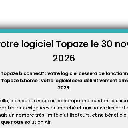
raticien avec la CPS
une ordonnance, il faut que la
à la CPS. Accès : Ouvrir
aticiens » et double cliquer
votre logiciel Topaze le 30 
roniser. La fiche non
C
résente ainsi: Le verrou
2026
Cat
 Topaze b.connect’ : votre logiciel cessera de fonctionner
t Topaze b.home : votre logiciel sera définitivement ar
2026.
elle, bien qu’elle vous ait accompagné pendant plusieu
daptée aux exigences du marché et aux nouvelles pratiq
s un nombre très limité d’utilisateurs, et ne bénéfici
que notre solution Air.