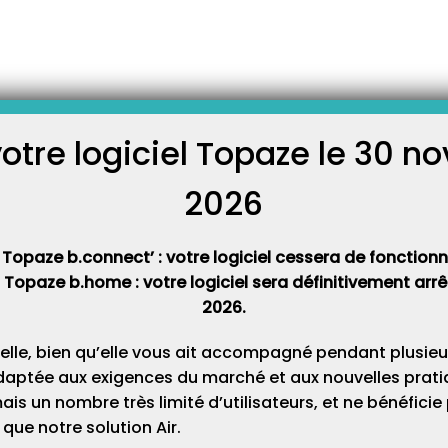
eau numéro de compte
 créer un nouveau compte
ouvoir réaliser une écriture
votre logiciel Topaze le 30 
C
 : Ouvrez l’univers
mptable » et cliquer sur le
lir toutes les informations
2026
Cat
 Topaze b.connect’ : votre logiciel cessera de fonctionner
t Topaze b.home : votre logiciel sera définitivement ar
2026.
elle, bien qu’elle vous ait accompagné pendant plusieu
daptée aux exigences du marché et aux nouvelles pratiq
s un nombre très limité d’utilisateurs, et ne bénéfici
que notre solution Air.