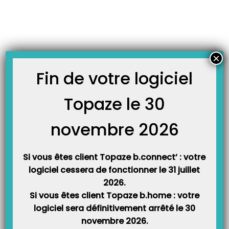
Skip
JOURNAL TOPAZE
to
-
Accueil
prise en main
content
Guide de prise en main rapide du logiciel Topaze.
Ce guide d’utilisateur permet d’apprendre les bases du fonctionnement de
×
Topaze Télévitale en une 15aines de pages seulement. Il vous servira
également de suivi lors de vos rendez-vous de formation téléphonique que
Fin de votre logiciel
vous pouvez utiliser comme support papier afin d’y rajouter vos notes
personnelles. Guide de prise en main…
Topaze le 30
novembre 2026
Si vous êtes client Topaze b.connect’ : votre
logiciel cessera de fonctionner le 31 juillet
2026.
Si vous êtes client Topaze b.home : votre
logiciel sera définitivement arrêté le 30
Catégories
novembre 2026.