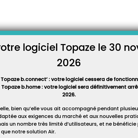
ion Topaze ?
installation ou un problème
icien du service technique de
r désinstaller et réinstaller
votre logiciel Topaze le 30 
logiciel Topaze Maestro.
C
sion de votre logiciel, pour…
2026
Cat
 Topaze b.connect’ : votre logiciel cessera de fonctionner
t Topaze b.home : votre logiciel sera définitivement ar
2026.
elle, bien qu’elle vous ait accompagné pendant plusieu
daptée aux exigences du marché et aux nouvelles pratiq
s un nombre très limité d’utilisateurs, et ne bénéfici
que notre solution Air.