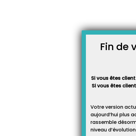
Skip
JOURNAL TOPAZE
to
-
Accueil
réinstallation
content
Procédure de réinstallat
Principe : Suite à une mauvaise 
qui a été identifié par un techn
Topaze, vous serez amené à devoi
Fin de 
au propre sur votre machine le 
Procédure : Veuillez noter la ver
Si vous êtes client
Si vous êtes clien
Votre version actu
aujourd’hui plus a
rassemble désormai
niveau d’évolution 