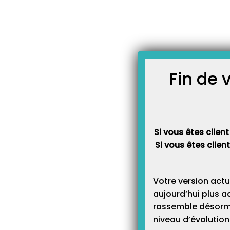
Skip
JOURNAL TOPAZE
to
-
Accueil
tarifs
content
À LA UNE
Fin de 
ACTUALITÉS
Si vous êtes client
Si vous êtes clien
Votre version actu
aujourd’hui plus a
rassemble désormai
niveau d’évolution 