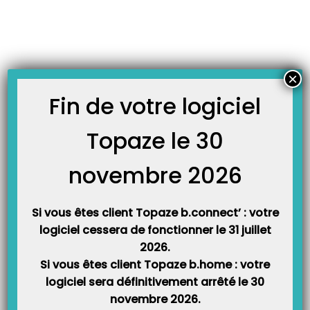
Skip
JOURNAL TOPAZE
to
-
-
Accueil
Fiches techniques
Erreur 49408 en déchargement TLA
content
Erreur 49408 en déchargement TLA
23 mars 2020
×
Fin de votre logiciel
En déchargement d’acte isolé pour une remplaçante, l’
erreur
49408
désigne un problème de facturant sur une des factures à décharger. La
Topaze le 30
facture posant problème n’est pas identifiée.
novembre 2026
Si vous êtes client Topaze b.connect’ : votre
logiciel cessera de fonctionner le 31 juillet
2026.
Si vous êtes client Topaze b.home : votre
logiciel sera définitivement arrêté le 30
novembre 2026.