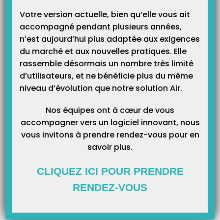
Votre version actuelle, bien qu’elle vous ait
accompagné pendant plusieurs années,
Il faut vérifier la date d’installation de la
version 9.3
de Topaze et les
n’est aujourd’hui plus adaptée aux exigences
dates de factures se trouvant dans le TLA au nom de la remplaçante. Si
du marché et aux nouvelles pratiques. Elle
une date est antérieure à l’installation la
version 9.3
alors c’est cette
rassemble désormais un nombre très limité
facture qui bloque car elle a été préparée sans l’utilisation de la session
d’utilisateurs, et ne bénéficie plus du même
de remplacement (obligation réglementaire Sesam-Vitale).
niveau d’évolution que notre solution Air.
Il faut donc la dé facturer par le suivi de facture et le déchargement TLA
Nos équipes ont à cœur de vous
fonctionnera pour les autres factures.
accompagner vers un logiciel innovant, nous
vous invitons à prendre rendez-vous pour en
savoir plus.
CLIQUEZ ICI POUR PRENDRE
RENDEZ-VOUS
Article Précédent
Prochain Article
Erreur 17 lettre clé
Le suivi de facture en dollar $
incompatible avec la majoration