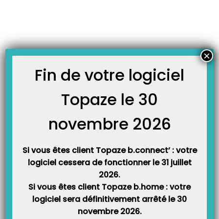
Skip
JOURNAL TOPAZE
to
-
-
Accueil
Infos techniques
Erreur 8 en facturation d’accident du
content
travail
Erreur 8 en facturation d’accident du travail
×
23 mars 2020
Fin de votre logiciel
L’erreur 8 « pas de FSE AT pour ce bénéficiaire » apparaît lorsque le
Topaze le 30
patient n’est pas de type assuré.
novembre 2026
En effet si c’est un enfant ou un(e) conjoint(e) alors il est impossible
de facturer en accident du travail.
Si vous êtes client Topaze b.connect’ : votre
Veuillez modifier l’ordonnance ou passer en mode papier.
logiciel cessera de fonctionner le 31 juillet
2026.
Si vous êtes client Topaze b.home : votre
logiciel sera définitivement arrêté le 30
novembre 2026.