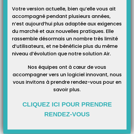
Article Précédent
Prochain Article
Votre version actuelle, bien qu’elle vous ait
Erreur 14 coefficient de l’acte
Erreur 41 en facturation d’un AT
accompagné pendant plusieurs années,
trop grand en facturation
(contexte tiers payant est
n’est aujourd’hui plus adaptée aux exigences
obligatoire )
du marché et aux nouvelles pratiques. Elle
rassemble désormais un nombre très limité
d’utilisateurs, et ne bénéficie plus du même
Articles Liés
niveau d’évolution que notre solution Air.
Nos équipes ont à cœur de vous
accompagner vers un logiciel innovant, nous
Conseils pour vos achats de matériel informatique.
vous invitons à prendre rendez-vous pour en
savoir plus.
CLIQUEZ ICI POUR PRENDRE
RENDEZ-VOUS