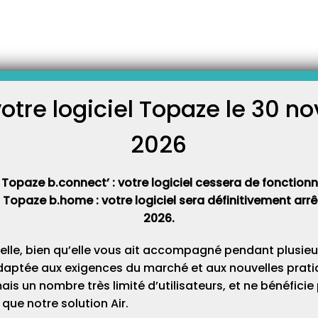
omment le reconstruire
ception Logique) est un
ption du lot de factures.
votre logiciel Topaze le 30 
C
 à l’aide de l’onglet « Lot
p d’œil par l’onglet « Fichier
érents états : En attente…
2026
Cat
 Topaze b.connect’ : votre logiciel cessera de fonctionner
t Topaze b.home : votre logiciel sera définitivement ar
2026.
elle, bien qu’elle vous ait accompagné pendant plusieu
daptée aux exigences du marché et aux nouvelles pratiq
s un nombre très limité d’utilisateurs, et ne bénéfici
que notre solution Air.