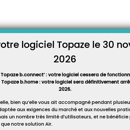
ec lecteur XIRING
é à domicile avec le lecteur
ous la marche à suivre pour
votre logiciel Topaze le 30 
C
ile. Le point vert affiché sur
uvez appuyer sur la touche
ite du lecteur.…
2026
Cat
 mutuelle dans Topaze
 Topaze b.connect’ : votre logiciel cessera de fonctionner
t Topaze b.home : votre logiciel sera définitivement ar
mportante pour le bon
2026.
des ordonnances du patient
Tiers payant avec les
 présente aucune information
elle, bien qu’elle vous ait accompagné pendant plusieu
vous devez la paramétrer
 de gestion…
daptée aux exigences du marché et aux nouvelles pratiq
s un nombre très limité d’utilisateurs, et ne bénéfici
que notre solution Air.
elle ?