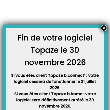
Skip
JOURNAL TOPAZE
to
-
Accueil
attestation
content
FICHES TECHNIQUES
×
Fin de votre logiciel
Topaze le 30
Attestation de conformité à la norme FEC
Topaze propose désormais l’export au format FEC (Fichier des Ecritures
Comptables) de vos écritures comptables. Le FEC sert de base à certains
novembre 2026
contrôles de l’administration fiscale. Le Fichier des Ecritures Comptables
créé par Topaze est pleinement conforme aux normes codifiées à l’article
A.47 A-1 du livre des procédures fiscales. Nous…
Si vous êtes client Topaze b.connect’ : votre
logiciel cessera de fonctionner le 31 juillet
2026.
Si vous êtes client Topaze b.home : votre
logiciel sera définitivement arrêté le 30
novembre 2026.