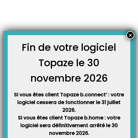
Skip
JOURNAL TOPAZE
to
-
Accueil
banque
content
Comment enregistrer un emprunt bancaire ?
Principe : Vous empruntez de l’argent à la banque pour démarrer votre
×
activité. Vous allez devoir créer une recette qui apportera cette somme sur
votre compte et tous les mois vous allez devoir rembourser cet emprunt avec
Fin de votre logiciel
intérêt, pour cela vous allez devoir créer des dépenses. Méthode : Pour
enregistrer…
Topaze le 30
novembre 2026
Si vous êtes client Topaze b.connect’ : votre
logiciel cessera de fonctionner le 31 juillet
2026.
Si vous êtes client Topaze b.home : votre
logiciel sera définitivement arrêté le 30
Catégories
novembre 2026.